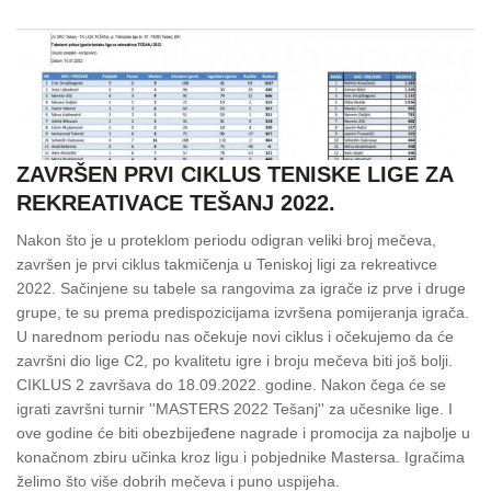
ZAVRŠEN PRVI CIKLUS TENISKE LIGE ZA
REKREATIVACE TEŠANJ 2022.
Nakon što je u proteklom periodu odigran veliki broj mečeva,
završen je prvi ciklus takmičenja u Teniskoj ligi za rekreativce
2022. Sačinjene su tabele sa rangovima za igrače iz prve i druge
grupe, te su prema predispozicijama izvršena pomijeranja igrača.
U narednom periodu nas očekuje novi ciklus i očekujemo da će
završni dio lige C2, po kvalitetu igre i broju mečeva biti još bolji.
CIKLUS 2 završava do 18.09.2022. godine. Nakon čega će se
igrati završni turnir ''MASTERS 2022 Tešanj'' za učesnike lige. I
ove godine će biti obezbijeđene nagrade i promocija za najbolje u
konačnom zbiru učinka kroz ligu i pobjednike Mastersa. Igračima
želimo što više dobrih mečeva i puno uspijeha.